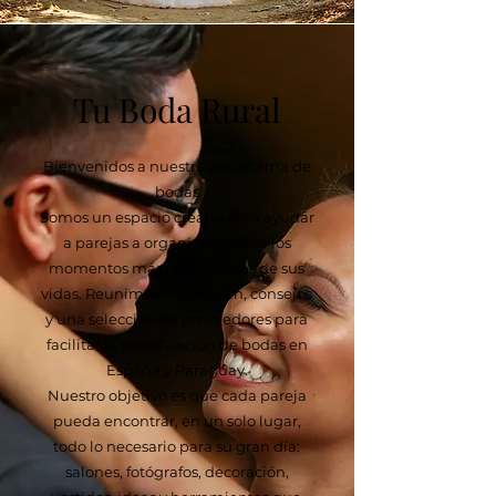
Tu Boda Rural
Bienvenidos a nuestra plataforma de
bodas
Somos un espacio creado para ayudar
a parejas a organizar uno de los
momentos más importantes de sus
vidas. Reunimos inspiración, consejos
y una selección de proveedores para
facilitar la planificación de bodas en
España y Paraguay.
Nuestro objetivo es que cada pareja
pueda encontrar, en un solo lugar,
todo lo necesario para su gran día:
salones, fotógrafos, decoración,